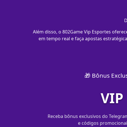
D
Além disso, o 802Game Vip Esportes oferec
em tempo real e faça apostas estratégic
🎁 Bônus Exclu
VIP
Receba bônus exclusivos do Telegra
e códigos promocionai