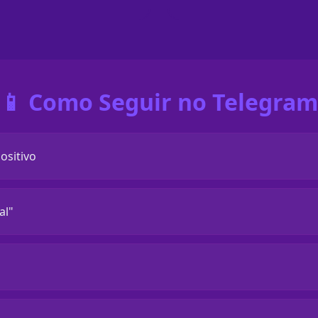
📱 Como Seguir no Telegram
ositivo
al"