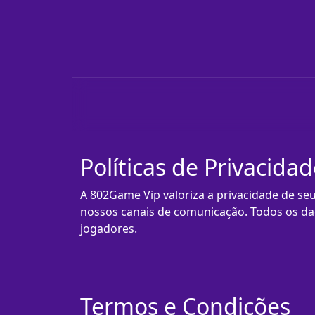
Políticas de Privacida
A 802Game Vip valoriza a privacidade de s
nossos canais de comunicação. Todos os dad
jogadores.
Termos e Condições