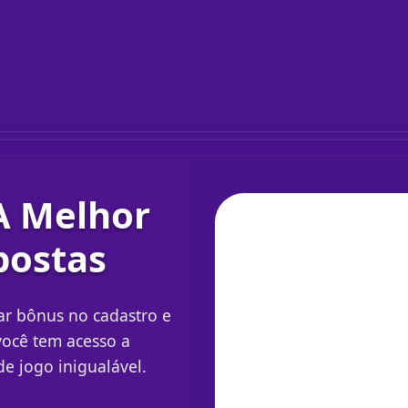
A Melhor
postas
r bônus no cadastro e
ocê tem acesso a
e jogo inigualável.