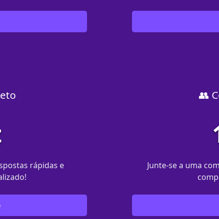
reto
👥 
t
espostas rápidas e
Junte-se a uma com
lizado!
compa
e