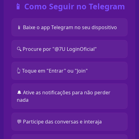
📱 Como Seguir no Telegram
📱 Baixe o app Telegram no seu dispositivo
🔍 Procure por "@7U LoginOficial"
👆 Toque em "Entrar" ou "Join"
🔔 Ative as notificações para não perder
nada
💬 Participe das conversas e interaja