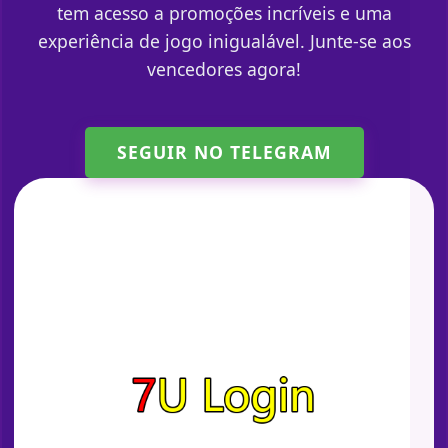
tem acesso a promoções incríveis e uma
experiência de jogo inigualável. Junte-se aos
vencedores agora!
SEGUIR NO TELEGRAM