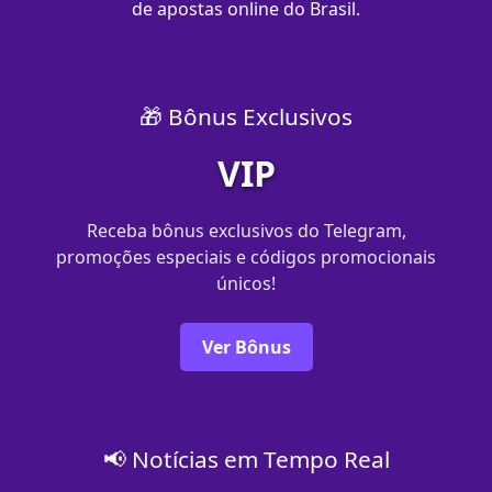
de apostas online do Brasil.
🎁 Bônus Exclusivos
VIP
Receba bônus exclusivos do Telegram,
promoções especiais e códigos promocionais
únicos!
Ver Bônus
📢 Notícias em Tempo Real