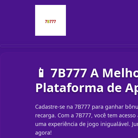
📱 7B777 A Melh
Plataforma de A
Cadastre-se na 7B777 para ganhar bônu
recarga. Com a 7B777, você tem acesso 
uma experiência de jogo inigualável. J
agora!