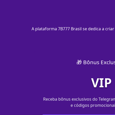
A plataforma 7B777 Brasil se dedica a cri
🎁 Bônus Exclu
VIP
Receba bônus exclusivos do Telegra
e códigos promocionai