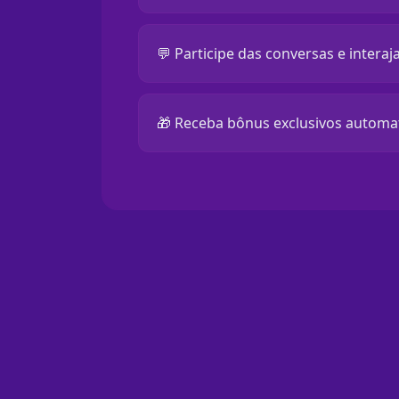
💬 Participe das conversas e interaj
🎁 Receba bônus exclusivos autom