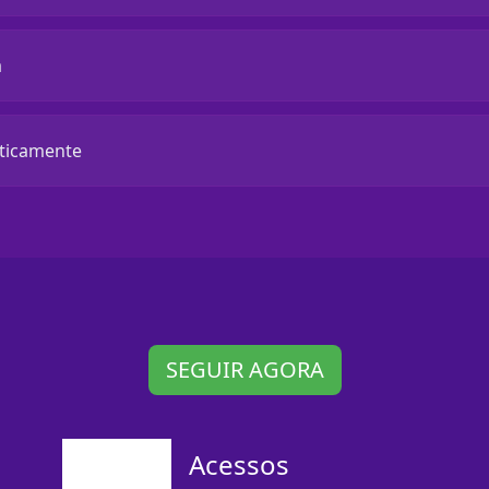
a
aticamente
SEGUIR AGORA
Acessos