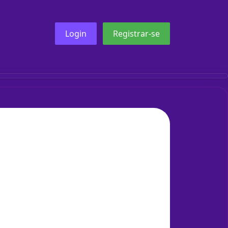
Login
Registrar-se