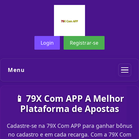
Login
Registrar-se
Menu
📱 79X Com APP A Melhor
Plataforma de Apostas
Cadastre-se na 79X Com APP para ganhar bônus
no cadastro e em cada recarga. Com a 79X Com