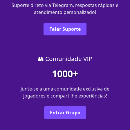
Suporte direto via Telegram, respostas rápidas e
atendimento personalizado!
Falar Suporte
👥 Comunidade VIP
1000+
Junte-se a uma comunidade exclusiva de
jogadores e compartilhe experiências!
Entrar Grupo