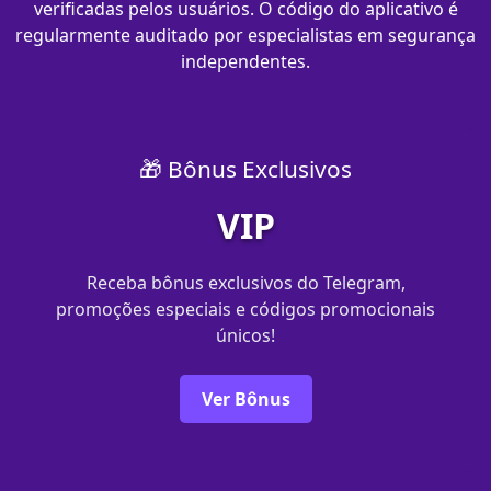
verificadas pelos usuários. O código do aplicativo é
regularmente auditado por especialistas em segurança
independentes.
🎁 Bônus Exclusivos
VIP
Receba bônus exclusivos do Telegram,
promoções especiais e códigos promocionais
únicos!
Ver Bônus