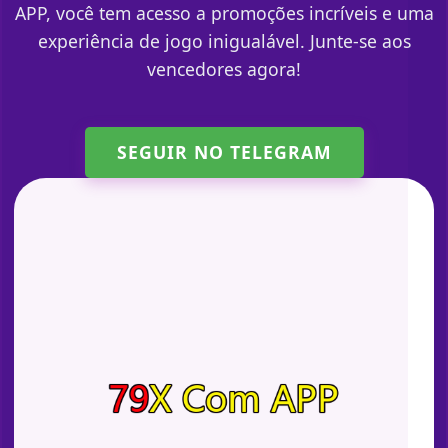
APP, você tem acesso a promoções incríveis e uma
experiência de jogo inigualável. Junte-se aos
vencedores agora!
SEGUIR NO TELEGRAM