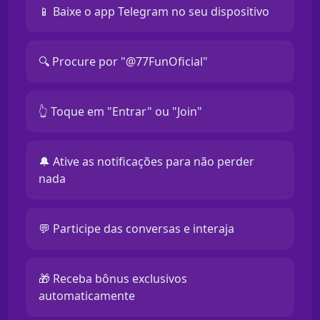
📱 Baixe o app Telegram no seu dispositivo
🔍 Procure por "@77FunOficial"
👆 Toque em "Entrar" ou "Join"
🔔 Ative as notificações para não perder
nada
💬 Participe das conversas e interaja
🎁 Receba bônus exclusivos
automaticamente