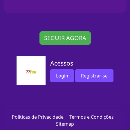
SEGUIR AGORA
Acessos
Login
Registrar-se
Políticas de Privacidade
Termos e Condições
Sitemap