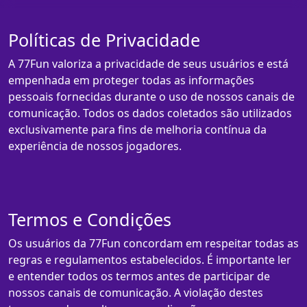
Políticas de Privacidade
A 77Fun valoriza a privacidade de seus usuários e está
empenhada em proteger todas as informações
pessoais fornecidas durante o uso de nossos canais de
comunicação. Todos os dados coletados são utilizados
exclusivamente para fins de melhoria contínua da
experiência de nossos jogadores.
Termos e Condições
Os usuários da 77Fun concordam em respeitar todas as
regras e regulamentos estabelecidos. É importante ler
e entender todos os termos antes de participar de
nossos canais de comunicação. A violação destes