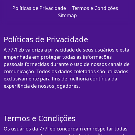
Políticas de Privacidade
Termos e Condições
Sitemap
Políticas de Privacidade
A 777Feb valoriza a privacidade de seus usuários e está
empenhada em proteger todas as informações
pessoais fornecidas durante o uso de nossos canais de
comunicação. Todos os dados coletados são utilizados
exclusivamente para fins de melhoria contínua da
experiência de nossos jogadores.
Termos e Condições
Os usuários da 777Feb concordam em respeitar todas