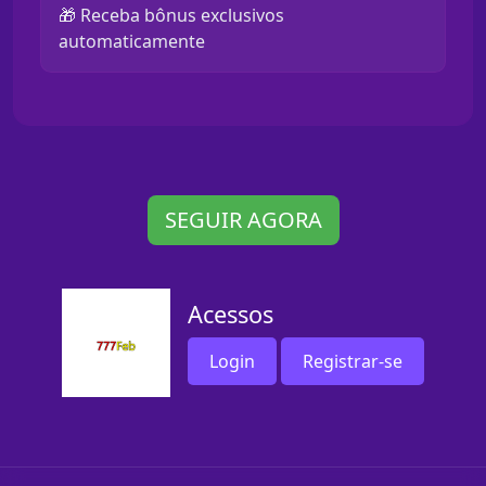
🎁 Receba bônus exclusivos
automaticamente
SEGUIR AGORA
Acessos
Login
Registrar-se