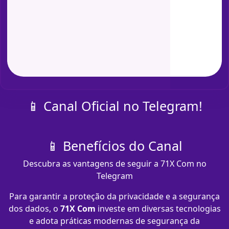
📱 Canal Oficial no Telegram!
📱 Benefícios do Canal
Descubra as vantagens de seguir a 71X Com no
Telegram
Para garantir a proteção da privacidade e a segurança
dos dados, o
71X Com
investe em diversas tecnologias
e adota práticas modernas de segurança da