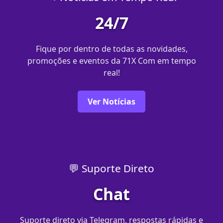
24/7
Fique por dentro de todas as novidades,
promoções e eventos da 71X Com em tempo
real!
Ver Notícias
💬 Suporte Direto
Chat
Suporte direto via Telegram, respostas rápidas e