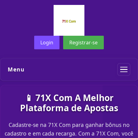
Login
Registrar-se
Menu
📱 71X Com A Melhor
Plataforma de Apostas
Cadastre-se na 71X Com para ganhar bônus no
cadastro e em cada recarga. Com a 71X Com, você