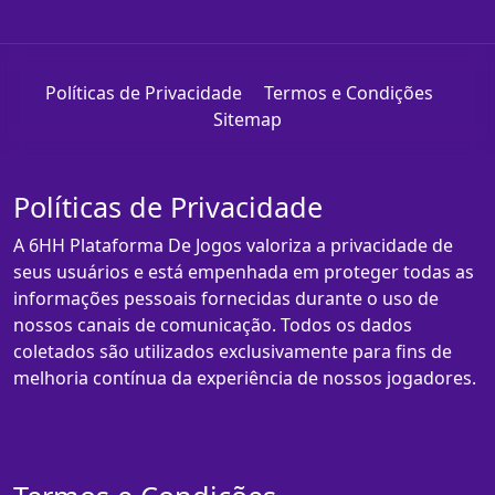
Políticas de Privacidade
Termos e Condições
Sitemap
Políticas de Privacidade
A 6HH Plataforma De Jogos valoriza a privacidade de
seus usuários e está empenhada em proteger todas as
informações pessoais fornecidas durante o uso de
nossos canais de comunicação. Todos os dados
coletados são utilizados exclusivamente para fins de
melhoria contínua da experiência de nossos jogadores.