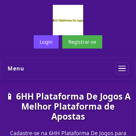
Login
Registrar-se
Menu
📱 6HH Plataforma De Jogos A
Melhor Plataforma de
Apostas
Cadastre-se na 6HH Plataforma De Jogos para