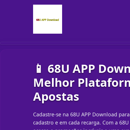
📱 68U APP Down
Melhor Platafor
Apostas
Cadastre-se na 68U APP Download para
cadastro e em cada recarga. Com a 68