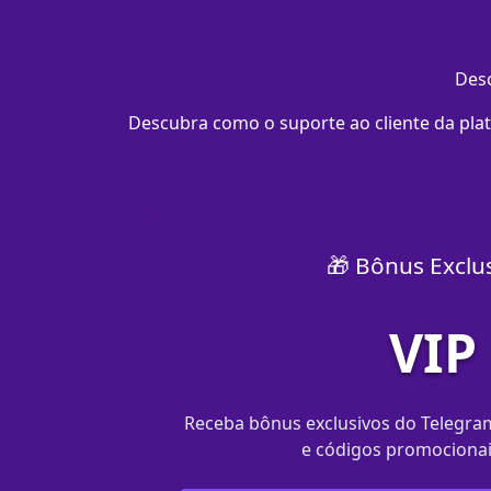
Des
Descubra como o suporte ao cliente da pla
🎁 Bônus Exclu
VIP
Receba bônus exclusivos do Telegra
e códigos promocionai