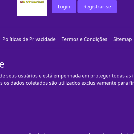
Login
Registrar-se
Políticas de Privacidade
Termos e Condições
Sitemap
de
 de seus usuários e está empenhada em proteger todas as 
 os dados coletados são utilizados exclusivamente para fi