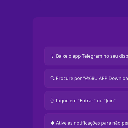
📱 Baixe o app Telegram no seu disp
🔍 Procure por "@68U APP Download
👆 Toque em "Entrar" ou "Join"
🔔 Ative as notificações para não p