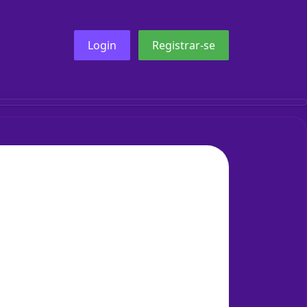
Login
Registrar-se