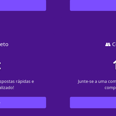
reto
👥 
t
espostas rápidas e
Junte-se a uma com
lizado!
compa
e