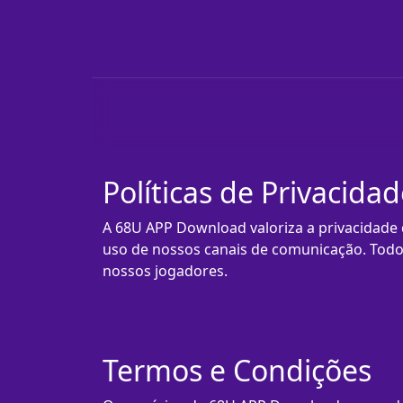
Políticas de Privacida
A 68U APP Download valoriza a privacidade
uso de nossos canais de comunicação. Todos
nossos jogadores.
Termos e Condições