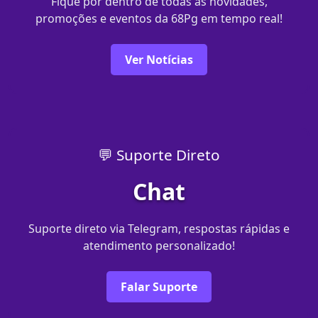
Fique por dentro de todas as novidades,
promoções e eventos da 68Pg em tempo real!
Ver Notícias
💬 Suporte Direto
Chat
Suporte direto via Telegram, respostas rápidas e
atendimento personalizado!
Falar Suporte