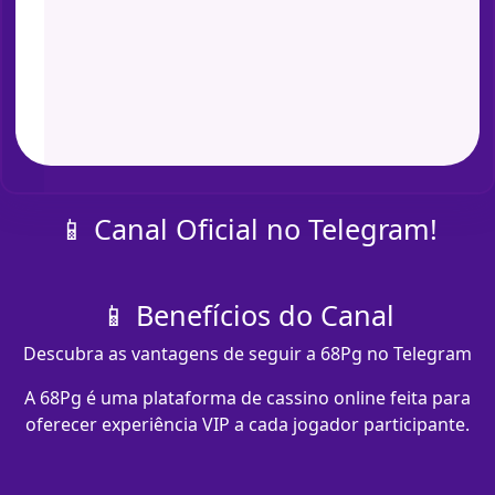
📱 Canal Oficial no Telegram!
📱 Benefícios do Canal
Descubra as vantagens de seguir a 68Pg no Telegram
A 68Pg é uma plataforma de cassino online feita para
oferecer experiência VIP a cada jogador participante.