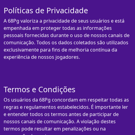
Políticas de Privacidade
A 68Pg valoriza a privacidade de seus usuários e está
empenhada em proteger todas as informações
pessoais fornecidas durante o uso de nossos canais de
comunicação. Todos os dados coletados são utilizados
exclusivamente para fins de melhoria contínua da
experiência de nossos jogadores.
Termos e Condições
Os usuários da 68Pg concordam em respeitar todas as
regras e regulamentos estabelecidos. É importante ler
e entender todos os termos antes de participar de
nossos canais de comunicação. A violação destes
termos pode resultar em penalizações ou na