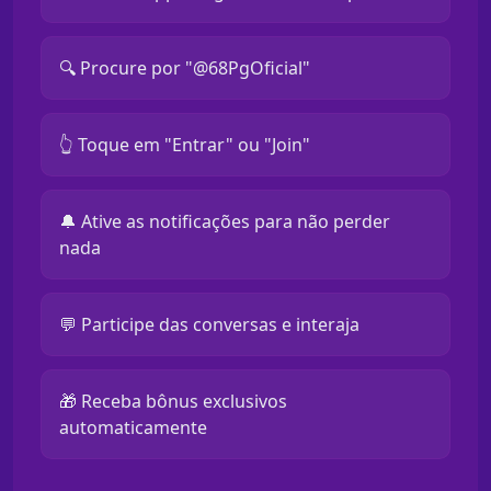
🔍 Procure por "@68PgOficial"
👆 Toque em "Entrar" ou "Join"
🔔 Ative as notificações para não perder
nada
💬 Participe das conversas e interaja
🎁 Receba bônus exclusivos
automaticamente