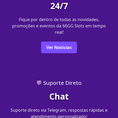
24/7
Fique por dentro de todas as novidades,
promoções e eventos da 66GG Slots em tempo
real!
Ver Notícias
💬 Suporte Direto
Chat
Suporte direto via Telegram, respostas rápidas e
atendimento personalizado!