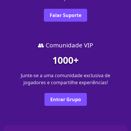
Falar Suporte
👥 Comunidade VIP
1000+
Junte-se a uma comunidade exclusiva de
jogadores e compartilhe experiências!
Entrar Grupo