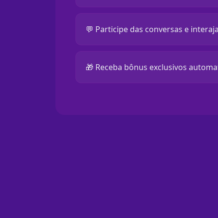
💬 Participe das conversas e interaj
🎁 Receba bônus exclusivos autom