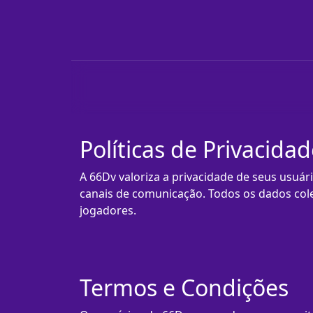
Políticas de Privacida
A 66Dv valoriza a privacidade de seus usuá
canais de comunicação. Todos os dados cole
jogadores.
Termos e Condições