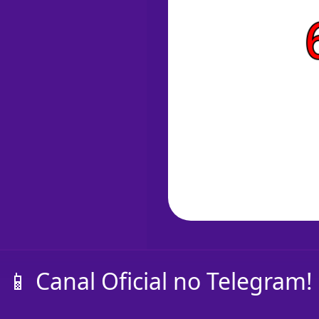
📱 Canal Oficial no Telegram!