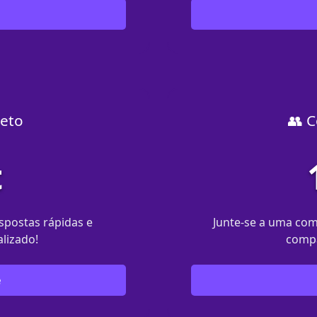
reto
👥 
t
espostas rápidas e
Junte-se a uma com
lizado!
compa
e