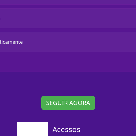
a
aticamente
SEGUIR AGORA
Acessos