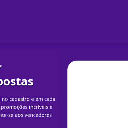
r
postas
 no cadastro e em cada
 promoções incríveis e
unte-se aos vencedores