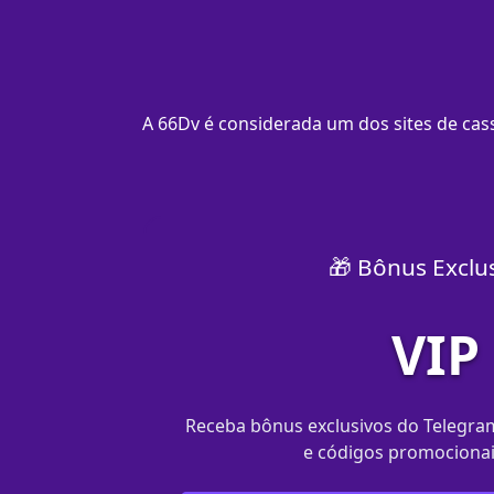
A 66Dv é considerada um dos sites de cas
🎁 Bônus Exclu
VIP
Receba bônus exclusivos do Telegra
e códigos promocionai