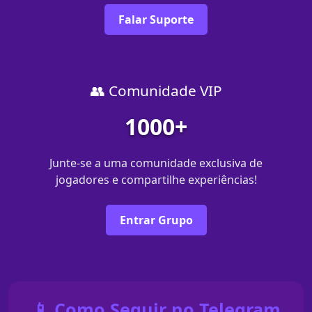
Falar Suporte
👥 Comunidade VIP
1000+
Junte-se a uma comunidade exclusiva de
jogadores e compartilhe experiências!
Entrar Grupo
📱 Como Seguir no Telegram