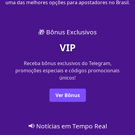
uma das melhores opções para apostadores no Brasil.
🎁 Bônus Exclusivos
VIP
Receba bônus exclusivos do Telegram,
promoções especiais e códigos promocionais
únicos!
Ver Bônus
📢 Notícias em Tempo Real