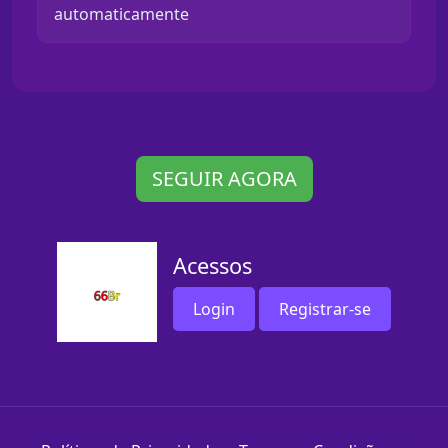
automaticamente
SEGUIR AGORA
Acessos
Login
Registrar-se