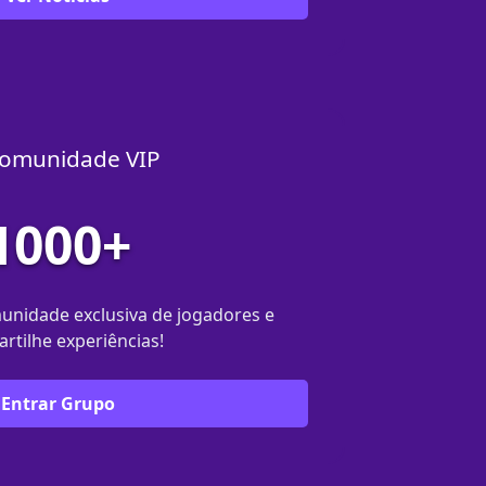
Comunidade VIP
1000+
unidade exclusiva de jogadores e
rtilhe experiências!
Entrar Grupo