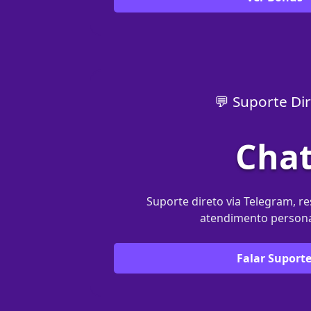
💬 Suporte Di
Cha
Suporte direto via Telegram, r
atendimento persona
Falar Suport