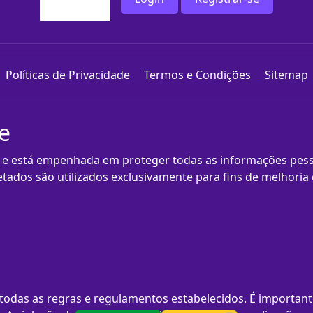
Políticas de Privacidade
Termos e Condições
Sitemap
de
os e está empenhada em proteger todas as informações pes
tados são utilizados exclusivamente para fins de melhoria
odas as regras e regulamentos estabelecidos. É important