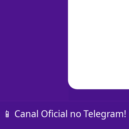
📱 Canal Oficial no Telegram!