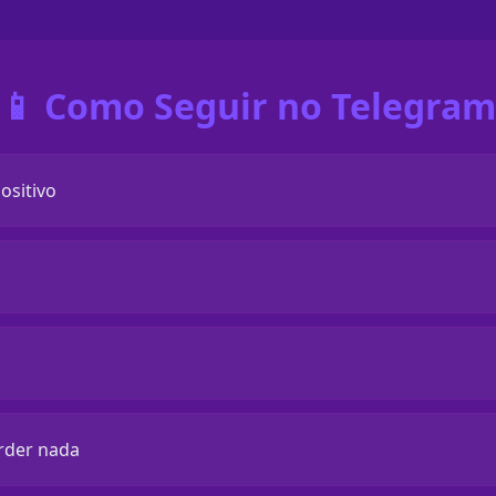
📱 Como Seguir no Telegram
ositivo
erder nada