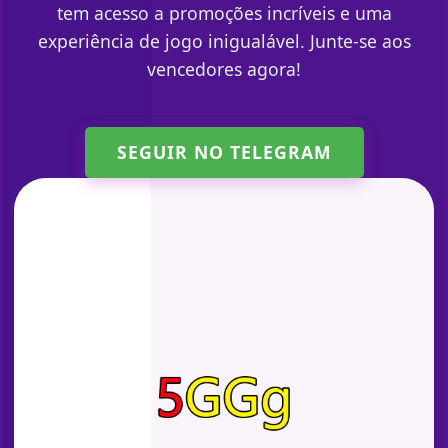
tem acesso a promoções incríveis e uma
experiência de jogo inigualável. Junte-se aos
vencedores agora!
SEGUIR NO TELEGRAM