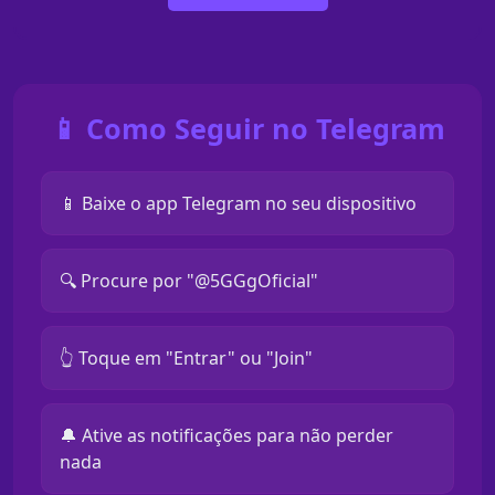
📱 Como Seguir no Telegram
📱 Baixe o app Telegram no seu dispositivo
🔍 Procure por "@5GGgOficial"
👆 Toque em "Entrar" ou "Join"
🔔 Ative as notificações para não perder
nada