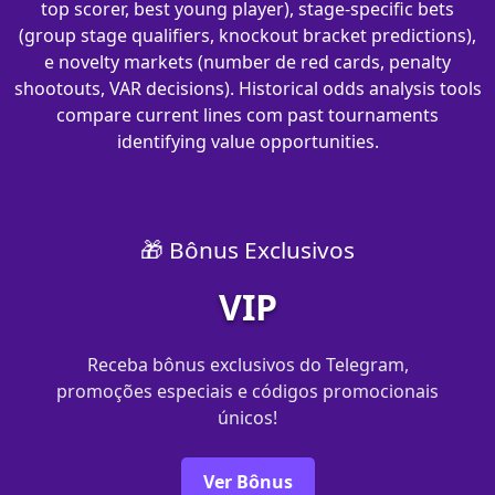
top scorer, best young player), stage-specific bets
(group stage qualifiers, knockout bracket predictions),
e novelty markets (number de red cards, penalty
shootouts, VAR decisions). Historical odds analysis tools
compare current lines com past tournaments
identifying value opportunities.
🎁 Bônus Exclusivos
VIP
Receba bônus exclusivos do Telegram,
promoções especiais e códigos promocionais
únicos!
Ver Bônus