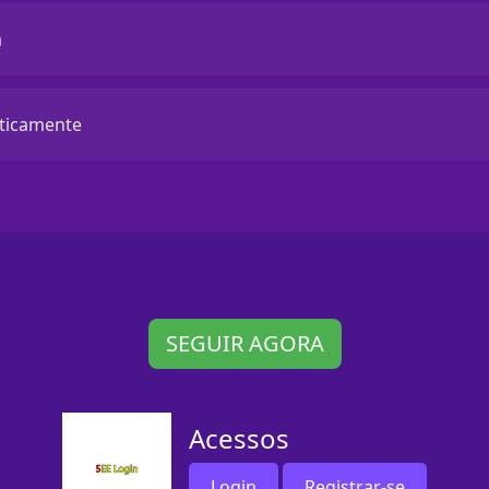
a
aticamente
SEGUIR AGORA
Acessos
Login
Registrar-se