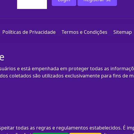
Políticas de Privacidade
Termos e Condições
Sitemap
de
 usuários e está empenhada em proteger todas as informaçõ
os coletados são utilizados exclusivamente para fins de m
eitar todas as regras e regulamentos estabelecidos. É im