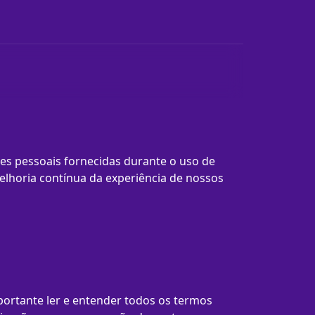
es pessoais fornecidas durante o uso de
elhoria contínua da experiência de nossos
portante ler e entender todos os termos