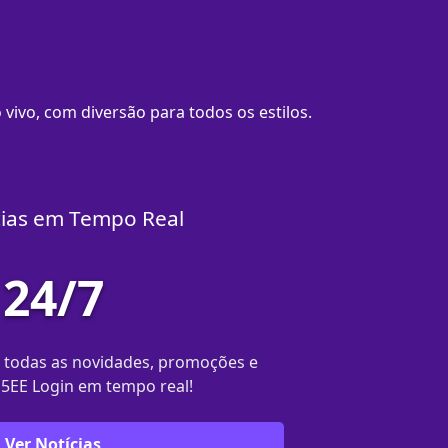
vivo, com diversão para todos os estilos.
cias em Tempo Real
24/7
e todas as novidades, promoções e
 5EE Login em tempo real!
Ver Notícias