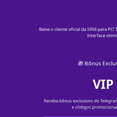
Baixe o cliente oficial da 5956 para P
Interface otim
🎁 Bônus Exclu
VIP
Receba bônus exclusivos do Telegra
e códigos promocionai