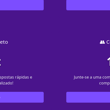
reto
👥 
t
espostas rápidas e
Junte-se a uma com
lizado!
compa
e