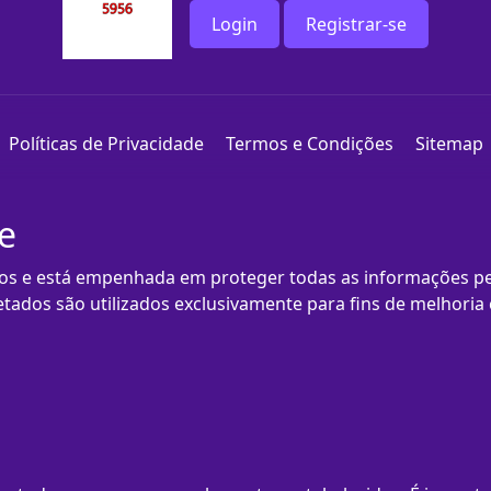
Login
Registrar-se
Políticas de Privacidade
Termos e Condições
Sitemap
de
rios e está empenhada em proteger todas as informações p
tados são utilizados exclusivamente para fins de melhoria