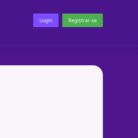
Login
Registrar-se