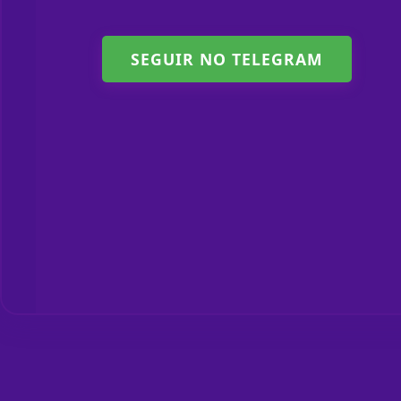
SEGUIR NO TELEGRAM