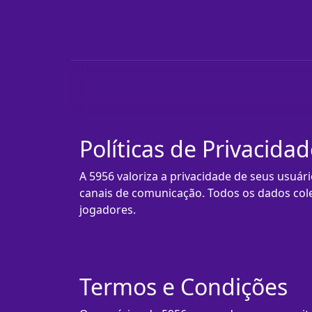
Políticas de Privacida
A 5956 valoriza a privacidade de seus usuá
canais de comunicação. Todos os dados cole
jogadores.
Termos e Condições