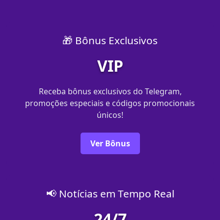
🎁 Bônus Exclusivos
VIP
Receba bônus exclusivos do Telegram,
promoções especiais e códigos promocionais
únicos!
Ver Bônus
📢 Notícias em Tempo Real
24/7