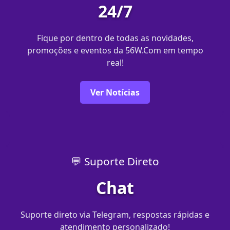
24/7
Fique por dentro de todas as novidades,
promoções e eventos da 56W.Com em tempo
real!
Ver Notícias
💬 Suporte Direto
Chat
Suporte direto via Telegram, respostas rápidas e
atendimento personalizado!