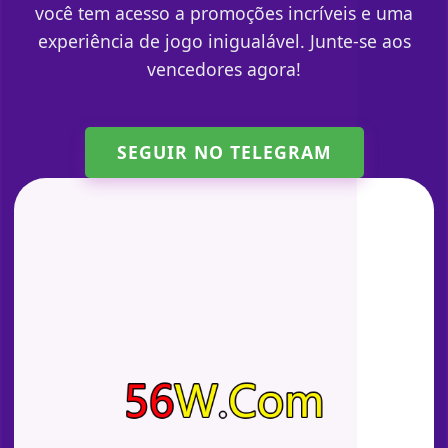
você tem acesso a promoções incríveis e uma
experiência de jogo inigualável. Junte-se aos
vencedores agora!
SEGUIR NO TELEGRAM