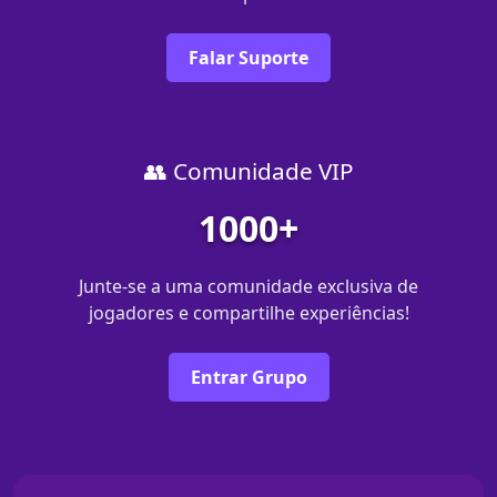
Falar Suporte
👥 Comunidade VIP
1000+
Junte-se a uma comunidade exclusiva de
jogadores e compartilhe experiências!
Entrar Grupo