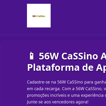
📱 56W CaSSino 
Plataforma de A
Cadastre-se na 56W CaSSino para ganha
em cada recarga. Com a 56W CaSSino, v
promoções incríveis e uma experiência d
Junte-se aos vencedores agora!