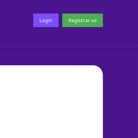
Login
Registrar-se