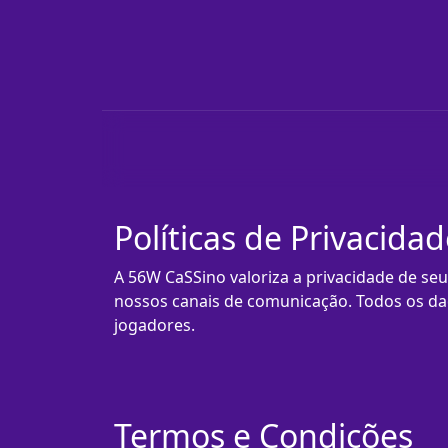
Políticas de Privacida
A 56W CaSSino valoriza a privacidade de se
nossos canais de comunicação. Todos os dad
jogadores.
Termos e Condições