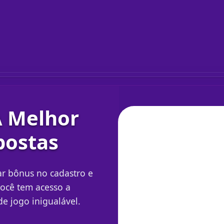
A Melhor
postas
r bônus no cadastro e
ocê tem acesso a
e jogo inigualável.