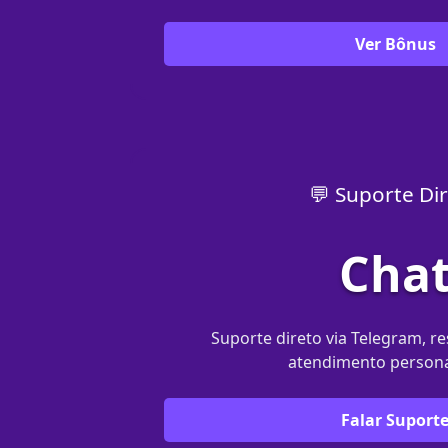
Ver Bônus
💬 Suporte Di
Cha
Suporte direto via Telegram, r
atendimento persona
Falar Suport