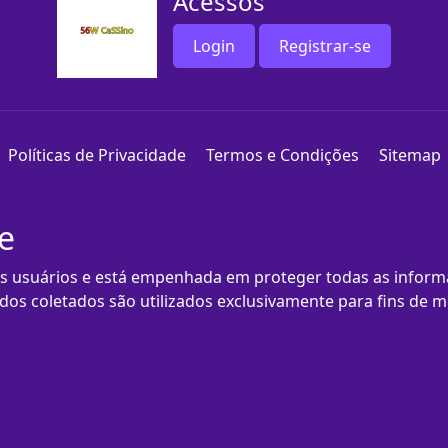
Acessos
Login
Registrar-se
Políticas de Privacidade
Termos e Condições
Sitemap
de
us usuários e está empenhada em proteger todas as inform
os coletados são utilizados exclusivamente para fins de m