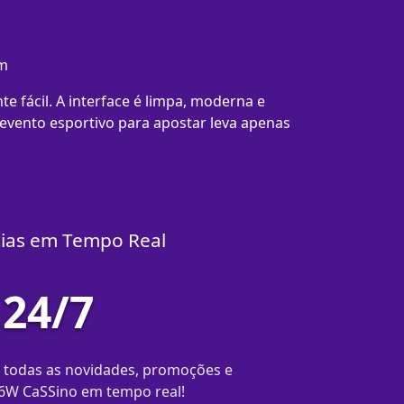
am
 fácil. A interface é limpa, moderna e
evento esportivo para apostar leva apenas
cias em Tempo Real
24/7
e todas as novidades, promoções e
6W CaSSino em tempo real!