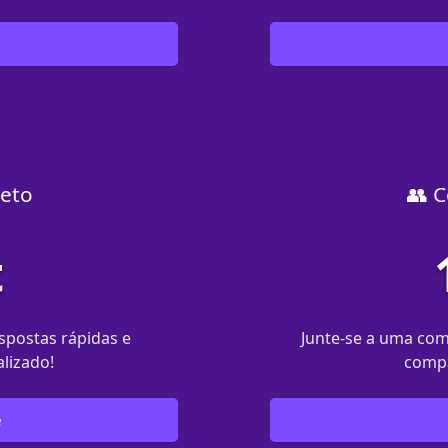
reto
👥 
t
espostas rápidas e
Junte-se a uma com
lizado!
compa
e