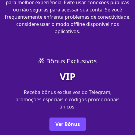
para melhor experiência. Evite usar conexões públicas
ou não seguras para acessar sua conta. Se você
frequentemente enfrenta problemas de conectividade,
considere usar o modo offline disponível nos
aplicativos.
🎁 Bônus Exclusivos
VIP
Receba bônus exclusivos do Telegram,
promoções especiais e códigos promocionais
únicos!
Ver Bônus