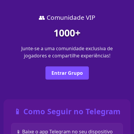
👥 Comunidade VIP
1000+
Junte-se a uma comunidade exclusiva de
jogadores e compartilhe experiências!
Entrar Grupo
📱 Como Seguir no Telegram
📱 Baixe o app Telegram no seu dispositivo