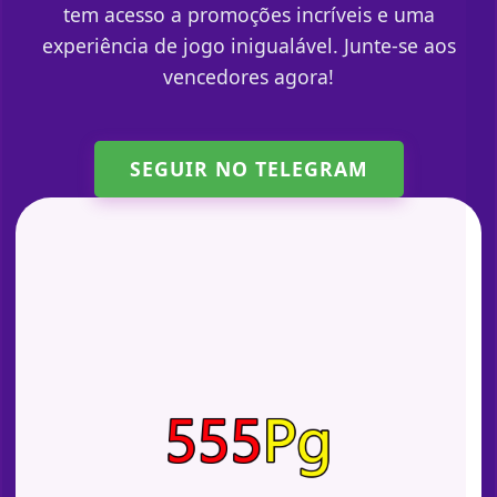
tem acesso a promoções incríveis e uma
experiência de jogo inigualável. Junte-se aos
vencedores agora!
SEGUIR NO TELEGRAM