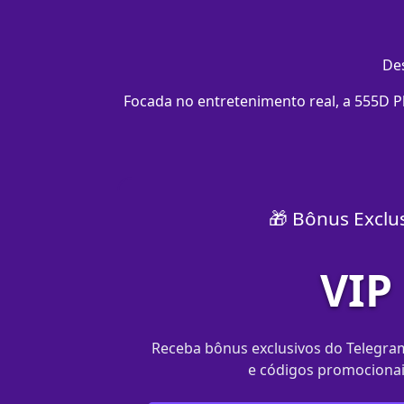
De
Focada no entretenimento real, a 555D Pl
🎁 Bônus Exclu
VIP
Receba bônus exclusivos do Telegra
e códigos promocionai