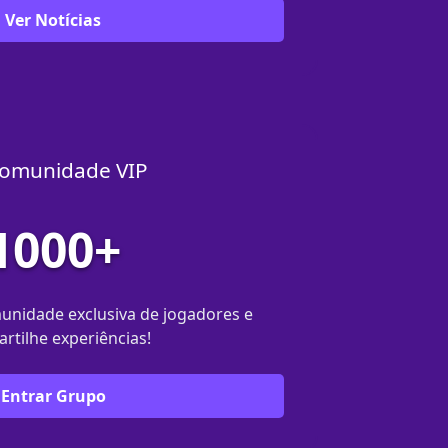
Ver Notícias
Comunidade VIP
1000+
unidade exclusiva de jogadores e
rtilhe experiências!
Entrar Grupo