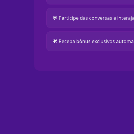
💬 Participe das conversas e interaj
🎁 Receba bônus exclusivos autom