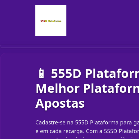
📱 555D Platafo
Melhor Platafor
Apostas
Cadastre-se na 555D Plataforma para g
e em cada recarga. Com a 555D Platafo