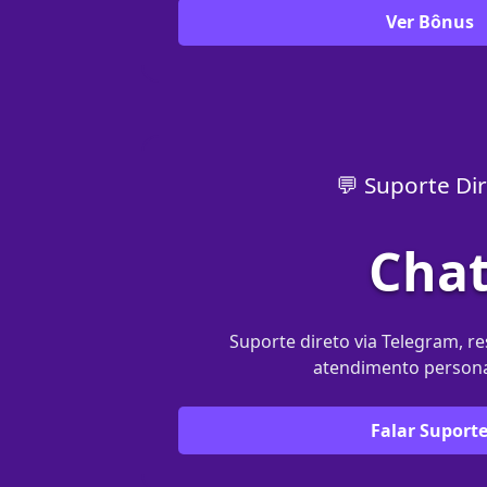
Ver Bônus
💬 Suporte Di
Cha
Suporte direto via Telegram, r
atendimento persona
Falar Suport