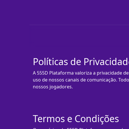
Políticas de Privacida
A 555D Plataforma valoriza a privacidade d
uso de nossos canais de comunicação. Todos
nossos jogadores.
Termos e Condições