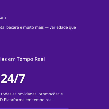
ram
leta, bacará e muito mais — variedade que
cias em Tempo Real
24/7
e todas as novidades, promoções e
5D Plataforma em tempo real!