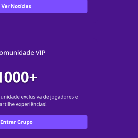
Ver Notícias
Comunidade VIP
1000+
unidade exclusiva de jogadores e
rtilhe experiências!
Entrar Grupo