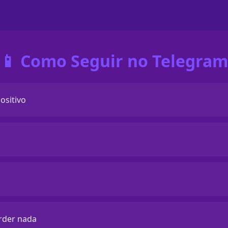
📱 Como Seguir no Telegram
ositivo
erder nada