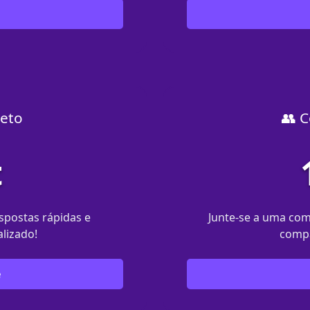
reto
👥 
t
espostas rápidas e
Junte-se a uma com
lizado!
compa
e