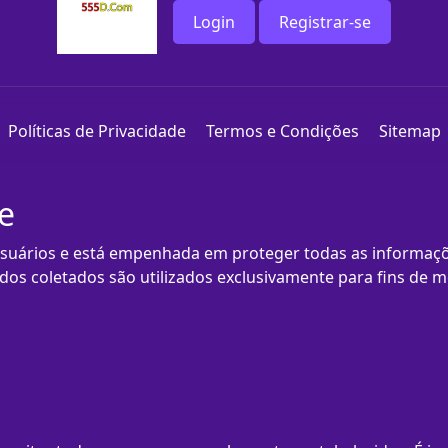
Login
Registrar-se
Políticas de Privacidade
Termos e Condições
Sitemap
de
 usuários e está empenhada em proteger todas as informaçõ
os coletados são utilizados exclusivamente para fins de m