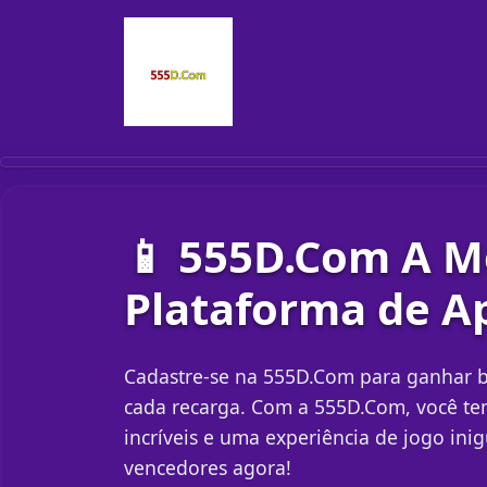
📱 555D.Com A M
Plataforma de A
Cadastre-se na 555D.Com para ganhar 
cada recarga. Com a 555D.Com, você t
incríveis e uma experiência de jogo inig
vencedores agora!