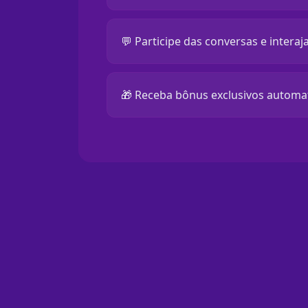
💬 Participe das conversas e interaj
🎁 Receba bônus exclusivos autom