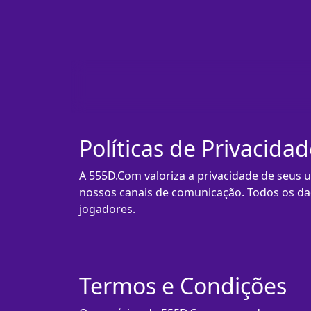
Políticas de Privacida
A 555D.Com valoriza a privacidade de seus
nossos canais de comunicação. Todos os dad
jogadores.
Termos e Condições