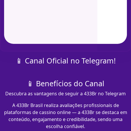
📱 Canal Oficial no Telegram!
📱 Benefícios do Canal
Descubra as vantagens de seguir a 433Br no Telegram
A 433Br Brasil realiza avaliações profissionais de
plataformas de cassino online — a 433Br se destaca em
conteúdo, engajamento e credibilidade, sendo uma
escolha confiável.