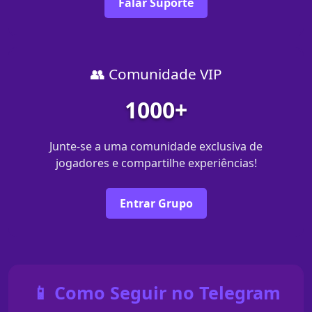
Falar Suporte
👥 Comunidade VIP
1000+
Junte-se a uma comunidade exclusiva de
jogadores e compartilhe experiências!
Entrar Grupo
📱 Como Seguir no Telegram