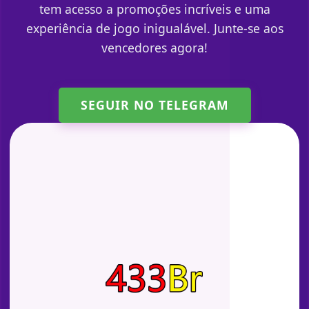
tem acesso a promoções incríveis e uma
experiência de jogo inigualável. Junte-se aos
vencedores agora!
SEGUIR NO TELEGRAM