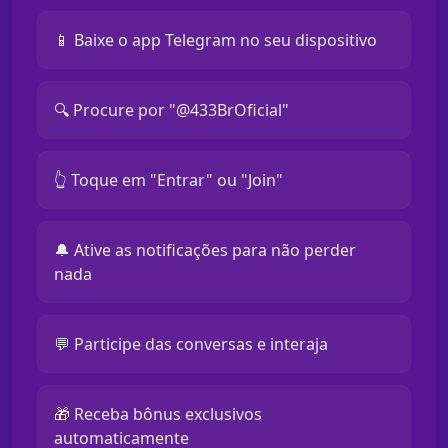
📱 Baixe o app Telegram no seu dispositivo
🔍 Procure por "@433BrOficial"
👆 Toque em "Entrar" ou "Join"
🔔 Ative as notificações para não perder
nada
💬 Participe das conversas e interaja
🎁 Receba bônus exclusivos
automaticamente