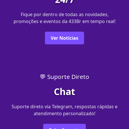
Fique por dentro de todas as novidades,
promoções e eventos da 433Br em tempo real!
Ver Notícias
💬 Suporte Direto
Chat
Suporte direto via Telegram, respostas rápidas e
atendimento personalizado!