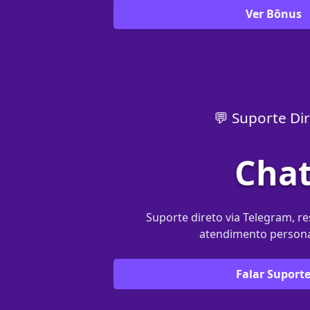
Ver Bônus
💬 Suporte Di
Cha
Suporte direto via Telegram, r
atendimento persona
Falar Suport