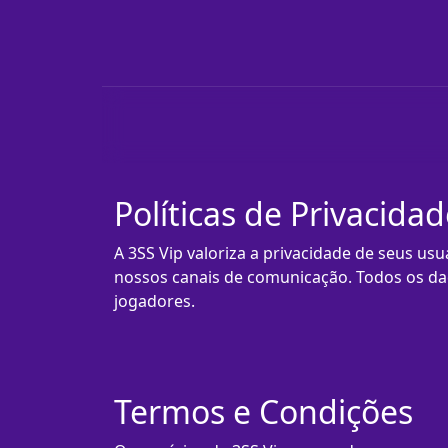
Políticas de Privacida
A 3SS Vip valoriza a privacidade de seus u
nossos canais de comunicação. Todos os dad
jogadores.
Termos e Condições