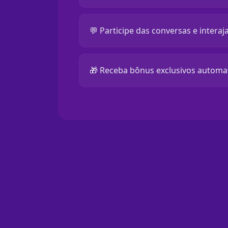
💬 Participe das conversas e interaj
🎁 Receba bônus exclusivos autom