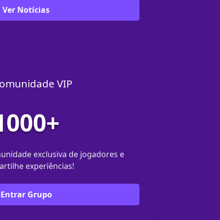
Ver Notícias
Comunidade VIP
1000+
unidade exclusiva de jogadores e
rtilhe experiências!
Entrar Grupo