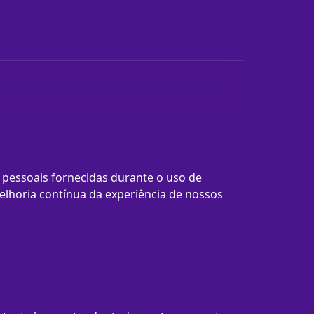
 pessoais fornecidas durante o uso de
elhoria contínua da experiência de nossos