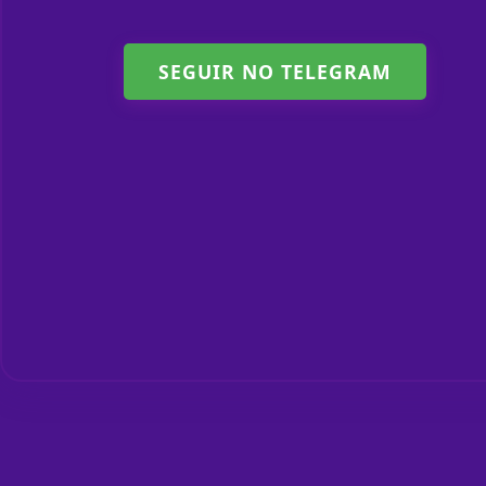
SEGUIR NO TELEGRAM