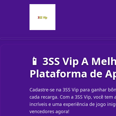
📱 3SS Vip A Mel
Plataforma de A
Cadastre-se na 3SS Vip para ganhar bô
cada recarga. Com a 3SS Vip, você tem
incríveis e uma experiência de jogo inig
vencedores agora!