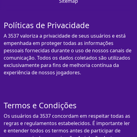
Sitemap
Políticas de Privacidade
A 3537 valoriza a privacidade de seus usuários e está
empenhada em proteger todas as informações
pessoais fornecidas durante o uso de nossos canais de
comunicação. Todos os dados coletados são utilizados
exclusivamente para fins de melhoria contínua da
experiência de nossos jogadores.
Termos e Condições
Os usuários da 3537 concordam em respeitar todas as
regras e regulamentos estabelecidos. É importante ler
e entender todos os termos antes de participar de