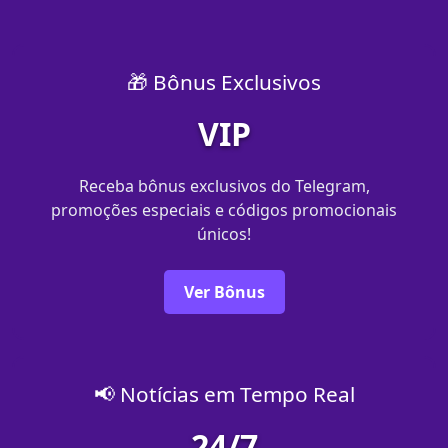
🎁 Bônus Exclusivos
VIP
Receba bônus exclusivos do Telegram,
promoções especiais e códigos promocionais
únicos!
Ver Bônus
📢 Notícias em Tempo Real
24/7