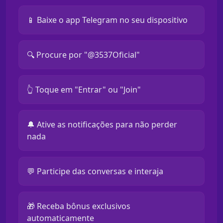
📱 Baixe o app Telegram no seu dispositivo
🔍 Procure por "@3537Oficial"
👆 Toque em "Entrar" ou "Join"
🔔 Ative as notificações para não perder
nada
💬 Participe das conversas e interaja
🎁 Receba bônus exclusivos
automaticamente