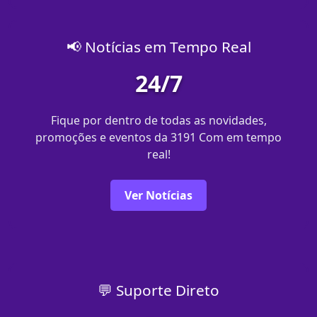
📢 Notícias em Tempo Real
24/7
Fique por dentro de todas as novidades,
promoções e eventos da 3191 Com em tempo
real!
Ver Notícias
💬 Suporte Direto