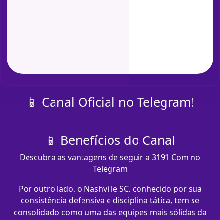
📱 Canal Oficial no Telegram!
📱 Benefícios do Canal
Descubra as vantagens de seguir a 3191 Com no
Telegram
Por outro lado, o Nashville SC, conhecido por sua
consistência defensiva e disciplina tática, tem se
consolidado como uma das equipes mais sólidas da