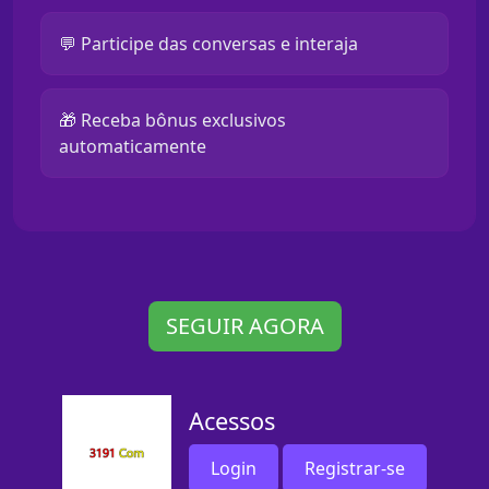
💬 Participe das conversas e interaja
🎁 Receba bônus exclusivos
automaticamente
SEGUIR AGORA
Acessos
Login
Registrar-se