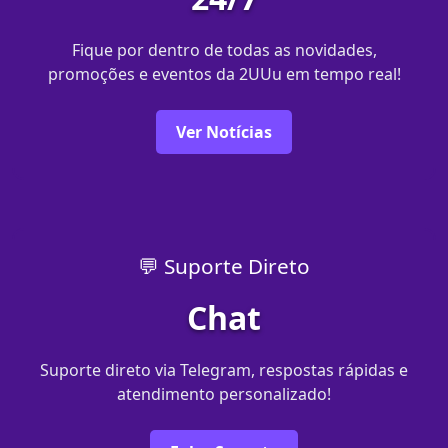
Fique por dentro de todas as novidades,
promoções e eventos da 2UUu em tempo real!
Ver Notícias
💬 Suporte Direto
Chat
Suporte direto via Telegram, respostas rápidas e
atendimento personalizado!