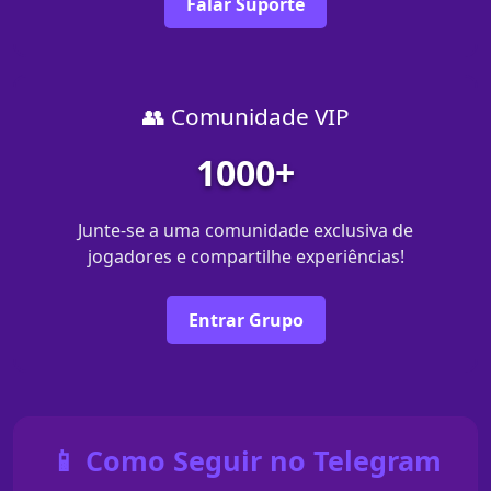
Falar Suporte
👥 Comunidade VIP
1000+
Junte-se a uma comunidade exclusiva de
jogadores e compartilhe experiências!
Entrar Grupo
📱 Como Seguir no Telegram