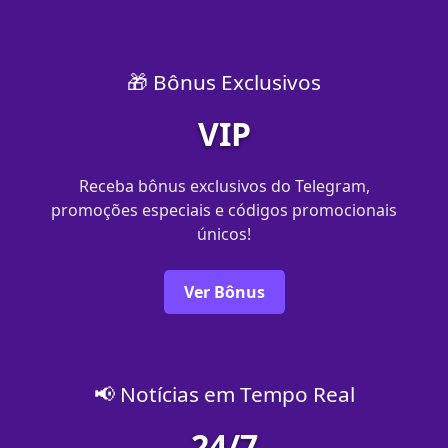
🎁 Bônus Exclusivos
VIP
Receba bônus exclusivos do Telegram,
promoções especiais e códigos promocionais
únicos!
Ver Bônus
📢 Notícias em Tempo Real
24/7