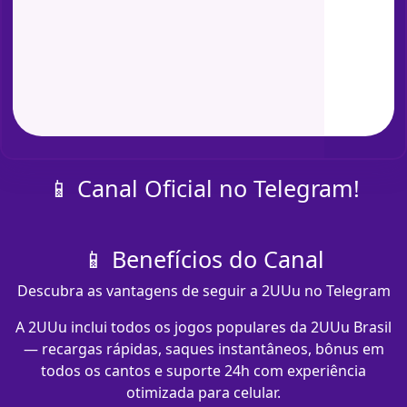
📱 Canal Oficial no Telegram!
📱 Benefícios do Canal
Descubra as vantagens de seguir a 2UUu no Telegram
A 2UUu inclui todos os jogos populares da 2UUu Brasil
— recargas rápidas, saques instantâneos, bônus em
todos os cantos e suporte 24h com experiência
otimizada para celular.