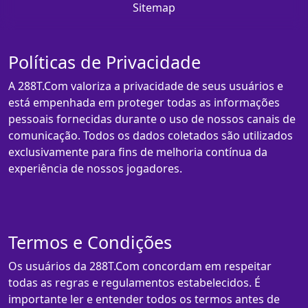
Sitemap
Políticas de Privacidade
A 288T.Com valoriza a privacidade de seus usuários e
está empenhada em proteger todas as informações
pessoais fornecidas durante o uso de nossos canais de
comunicação. Todos os dados coletados são utilizados
exclusivamente para fins de melhoria contínua da
experiência de nossos jogadores.
Termos e Condições
Os usuários da 288T.Com concordam em respeitar
todas as regras e regulamentos estabelecidos. É
importante ler e entender todos os termos antes de