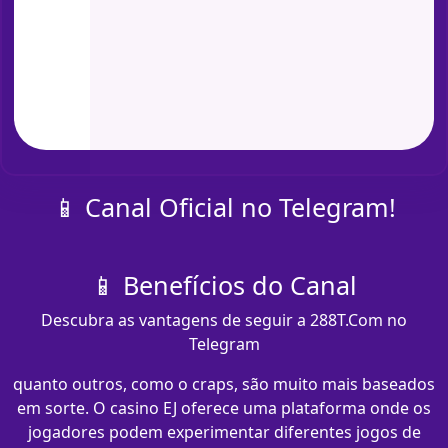
📱 Canal Oficial no Telegram!
📱 Benefícios do Canal
Descubra as vantagens de seguir a 288T.Com no
Telegram
quanto outros, como o craps, são muito mais baseados
em sorte. O casino EJ oferece uma plataforma onde os
jogadores podem experimentar diferentes jogos de