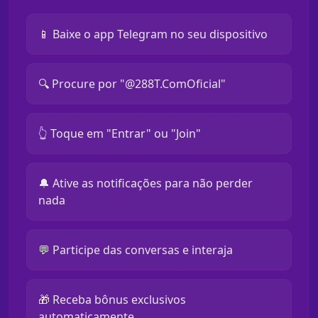
📱 Baixe o app Telegram no seu dispositivo
🔍 Procure por "@288T.ComOficial"
👆 Toque em "Entrar" ou "Join"
🔔 Ative as notificações para não perder
nada
💬 Participe das conversas e interaja
🎁 Receba bônus exclusivos
automaticamente