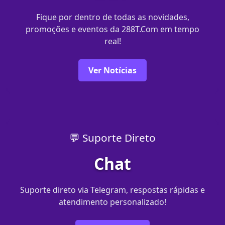
Fique por dentro de todas as novidades,
promoções e eventos da 288T.Com em tempo
real!
Ver Notícias
💬 Suporte Direto
Chat
Suporte direto via Telegram, respostas rápidas e
atendimento personalizado!