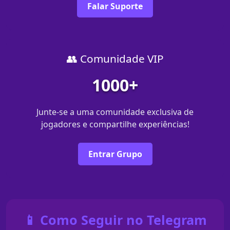
Falar Suporte
👥 Comunidade VIP
1000+
Junte-se a uma comunidade exclusiva de
jogadores e compartilhe experiências!
Entrar Grupo
📱 Como Seguir no Telegram