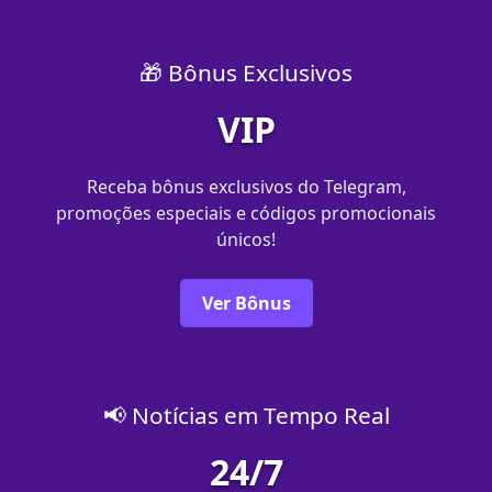
🎁 Bônus Exclusivos
VIP
Receba bônus exclusivos do Telegram,
promoções especiais e códigos promocionais
únicos!
Ver Bônus
📢 Notícias em Tempo Real
24/7