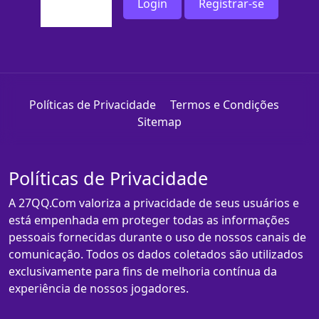
Login
Registrar-se
Políticas de Privacidade
Termos e Condições
Sitemap
Políticas de Privacidade
A 27QQ.Com valoriza a privacidade de seus usuários e
está empenhada em proteger todas as informações
pessoais fornecidas durante o uso de nossos canais de
comunicação. Todos os dados coletados são utilizados
exclusivamente para fins de melhoria contínua da
experiência de nossos jogadores.