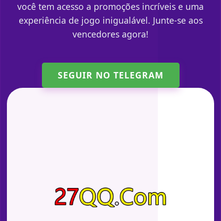
você tem acesso a promoções incríveis e uma
experiência de jogo inigualável. Junte-se aos
vencedores agora!
SEGUIR NO TELEGRAM