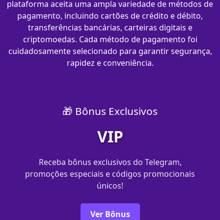
plataforma aceita uma ampla variedade de métodos de
pagamento, incluindo cartões de crédito e débito,
transferências bancárias, carteiras digitais e
criptomoedas. Cada método de pagamento foi
cuidadosamente selecionado para garantir segurança,
rapidez e conveniência.
🎁 Bônus Exclusivos
VIP
Receba bônus exclusivos do Telegram,
promoções especiais e códigos promocionais
únicos!
Ver Bônus