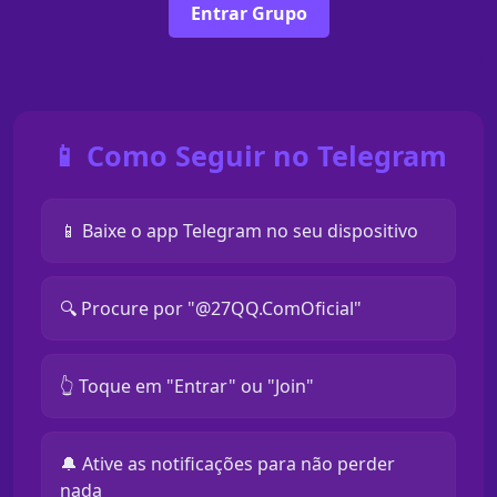
Entrar Grupo
📱 Como Seguir no Telegram
📱 Baixe o app Telegram no seu dispositivo
🔍 Procure por "@27QQ.ComOficial"
👆 Toque em "Entrar" ou "Join"
🔔 Ative as notificações para não perder
nada