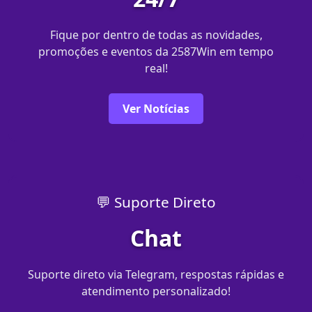
Fique por dentro de todas as novidades,
promoções e eventos da 2587Win em tempo
real!
Ver Notícias
💬 Suporte Direto
Chat
Suporte direto via Telegram, respostas rápidas e
atendimento personalizado!