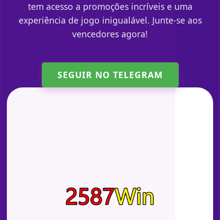
tem acesso a promoções incríveis e uma
experiência de jogo inigualável. Junte-se aos
vencedores agora!
SEGUIR NO TELEGRAM