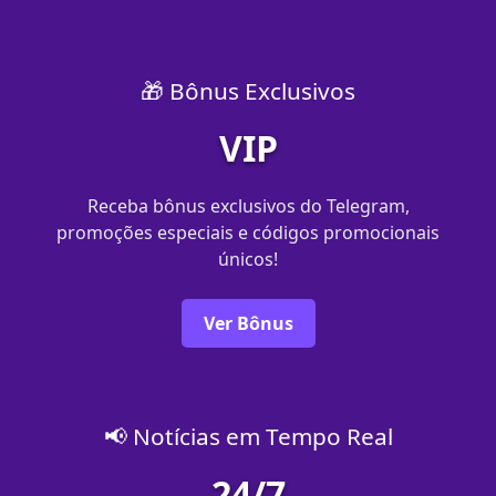
🎁 Bônus Exclusivos
VIP
Receba bônus exclusivos do Telegram,
promoções especiais e códigos promocionais
únicos!
Ver Bônus
📢 Notícias em Tempo Real
24/7