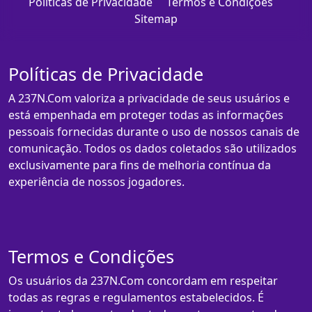
Políticas de Privacidade
Termos e Condições
Sitemap
Políticas de Privacidade
A 237N.Com valoriza a privacidade de seus usuários e
está empenhada em proteger todas as informações
pessoais fornecidas durante o uso de nossos canais de
comunicação. Todos os dados coletados são utilizados
exclusivamente para fins de melhoria contínua da
experiência de nossos jogadores.
Termos e Condições
Os usuários da 237N.Com concordam em respeitar
todas as regras e regulamentos estabelecidos. É