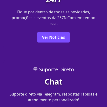
Fique por dentro de todas as novidades,
promoções e eventos da 237N.Com em tempo
real!
Ver Notícias
💬 Suporte Direto
Chat
Suporte direto via Telegram, respostas rápidas e
atendimento personalizado!