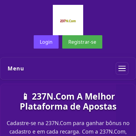
Login
Registrar-se
Menu
📱 237N.Com A Melhor
Plataforma de Apostas
Cadastre-se na 237N.Com para ganhar bônus no
cadastro e em cada recarga. Com a 237N.Com,