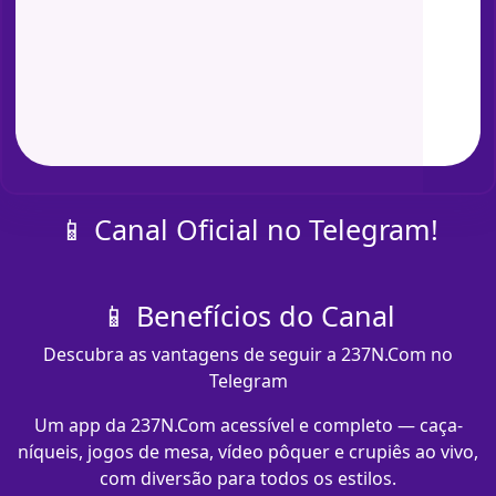
📱 Canal Oficial no Telegram!
📱 Benefícios do Canal
Descubra as vantagens de seguir a 237N.Com no
Telegram
Um app da 237N.Com acessível e completo — caça-
níqueis, jogos de mesa, vídeo pôquer e crupiês ao vivo,
com diversão para todos os estilos.