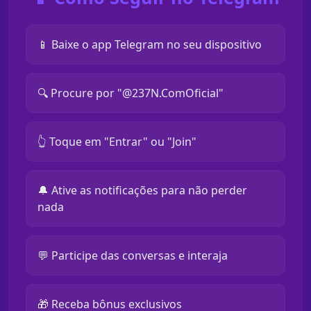
📱 Baixe o app Telegram no seu dispositivo
🔍 Procure por "@237N.ComOficial"
👆 Toque em "Entrar" ou "Join"
🔔 Ative as notificações para não perder
nada
💬 Participe das conversas e interaja
🎁 Receba bônus exclusivos