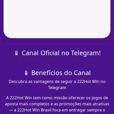
📱 Canal Oficial no Telegram!
📱 Benefícios do Canal
Descubra as vantagens de seguir a 222Hot Win no
Telegram
A 222Hot Win tem como missão oferecer os jogos de
aposta mais completos e as promoções mais atrativas
— a 222Hot Win Brasil foca em entregar sempre o