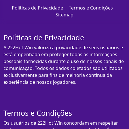
Políticas de Privacidade
Termos e Condições
Sitemap
Políticas de Privacidade
A 222Hot Win valoriza a privacidade de seus usuários e
está empenhada em proteger todas as informações
pessoais fornecidas durante o uso de nossos canais de
comunicação. Todos os dados coletados são utilizados
exclusivamente para fins de melhoria contínua da
experiência de nossos jogadores.
Termos e Condições
Os usuários da 222Hot Win concordam em respeitar