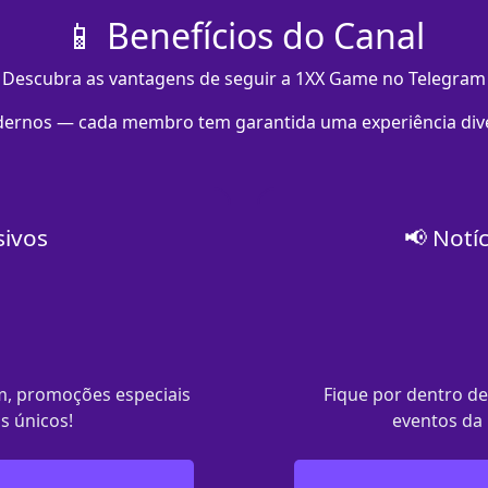
📱 Benefícios do Canal
Descubra as vantagens de seguir a 1XX Game no Telegram
dernos — cada membro tem garantida uma experiência dive
sivos
📢 Notí
m, promoções especiais
Fique por dentro d
s únicos!
eventos da