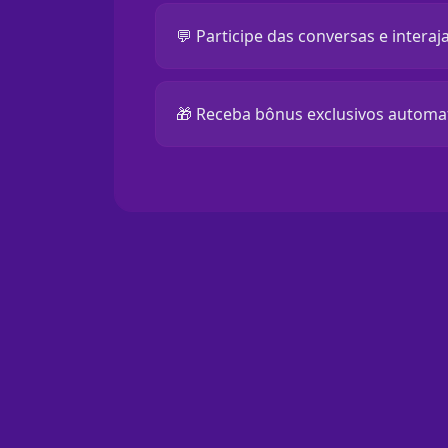
💬 Participe das conversas e interaj
🎁 Receba bônus exclusivos autom