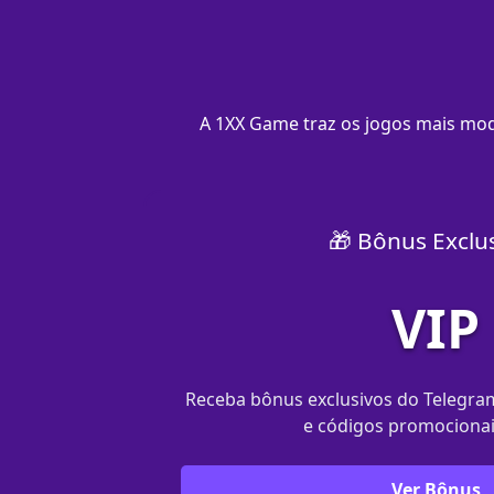
A 1XX Game traz os jogos mais mo
🎁 Bônus Exclu
VIP
Receba bônus exclusivos do Telegra
e códigos promocionai
Ver Bônus