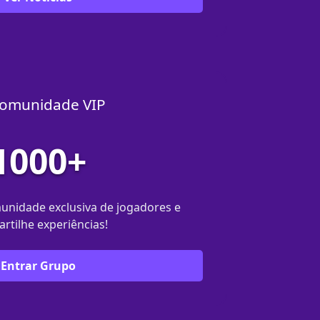
Comunidade VIP
1000+
unidade exclusiva de jogadores e
rtilhe experiências!
Entrar Grupo