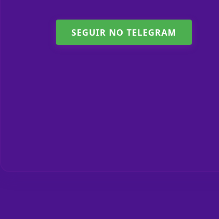
SEGUIR NO TELEGRAM