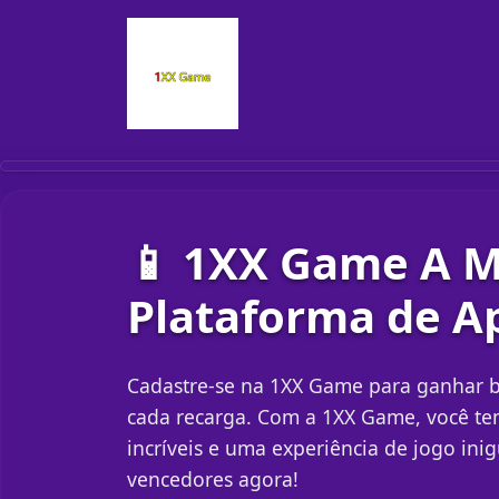
📱 1XX Game A M
Plataforma de A
Cadastre-se na 1XX Game para ganhar 
cada recarga. Com a 1XX Game, você t
incríveis e uma experiência de jogo inig
vencedores agora!