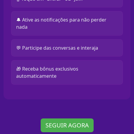
🔔 Ative as notificações para não perder
nada
💬 Participe das conversas e interaja
🎁 Receba bônus exclusivos
automaticamente
SEGUIR AGORA