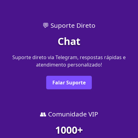
💬 Suporte Direto
Chat
Suporte direto via Telegram, respostas rápidas e
atendimento personalizado!
Falar Suporte
👥 Comunidade VIP
1000+