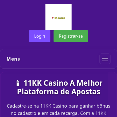
Login
Registrar-se
Menu
📱 11KK Casino A Melhor
Plataforma de Apostas
Cadastre-se na 11KK Casino para ganhar bônus
no cadastro e em cada recarga. Com a 11KK