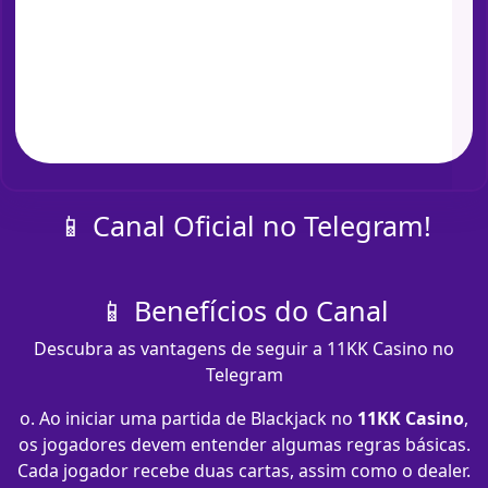
📱 Canal Oficial no Telegram!
📱 Benefícios do Canal
Descubra as vantagens de seguir a 11KK Casino no
Telegram
o. Ao iniciar uma partida de Blackjack no
11KK Casino
,
os jogadores devem entender algumas regras básicas.
Cada jogador recebe duas cartas, assim como o dealer.