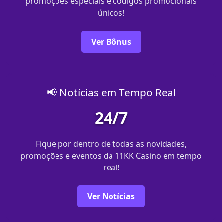
promoções especiais e códigos promocionais
únicos!
Ver Bônus
📢 Notícias em Tempo Real
24/7
Fique por dentro de todas as novidades,
promoções e eventos da 11KK Casino em tempo
real!
Ver Notícias