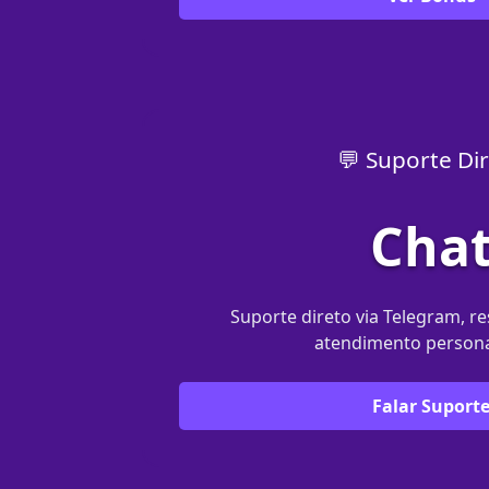
💬 Suporte Di
Cha
Suporte direto via Telegram, r
atendimento persona
Falar Suport