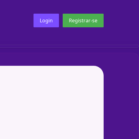
Login
Registrar-se