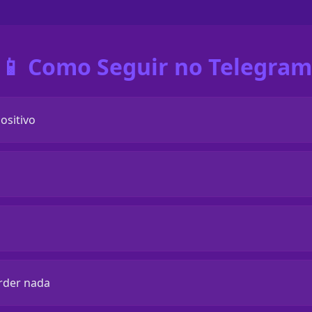
📱 Como Seguir no Telegram
ositivo
erder nada