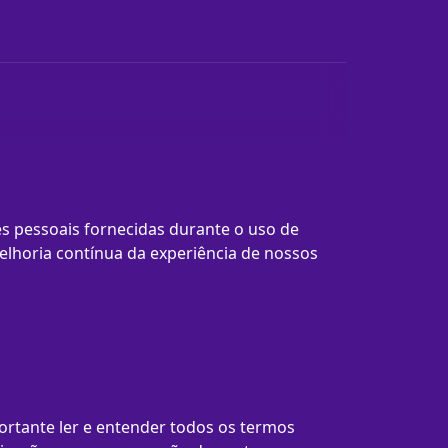
s pessoais fornecidas durante o uso de
elhoria contínua da experiência de nossos
rtante ler e entender todos os termos