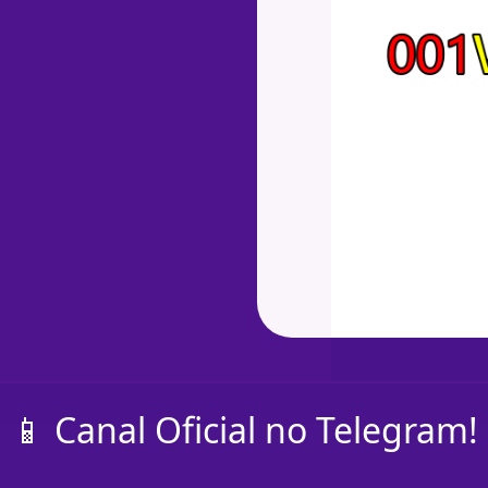
📱 Canal Oficial no Telegram!