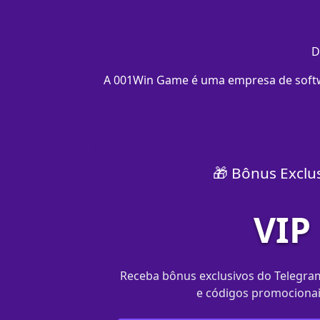
D
A 001Win Game é uma empresa de softwa
🎁 Bônus Exclu
VIP
Receba bônus exclusivos do Telegra
e códigos promocionai