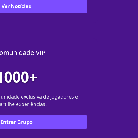
Ver Notícias
Comunidade VIP
1000+
unidade exclusiva de jogadores e
rtilhe experiências!
Entrar Grupo